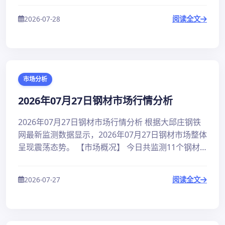
个。市场情绪相对积极。 【行情分析】 从整体数据来
2026-07-28
阅读全文
看，当前钢材市场呈现以下特点： ...
市场分析
2026年07月27日钢材市场行情分析
2026年07月27日钢材市场行情分析 根据大邱庄钢铁
网最新监测数据显示，2026年07月27日钢材市场整体
呈现震荡态势。 【市场概况】 今日共监测11个钢材
品种，其中上涨品种0个，下跌品种0个，持稳品种11
个。市场情绪相对观望。 【行情分析】 从整体数据来
2026-07-27
阅读全文
看，当前钢材市场呈现以下特点：...