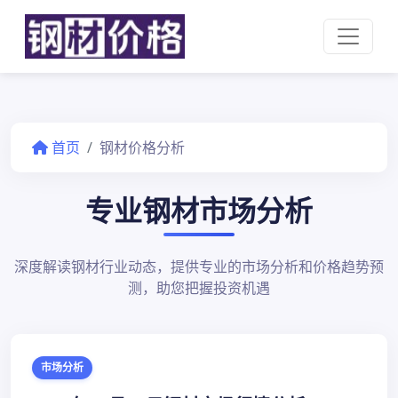
首页
钢材价格分析
专业钢材市场分析
深度解读钢材行业动态，提供专业的市场分析和价格趋势预
测，助您把握投资机遇
市场分析