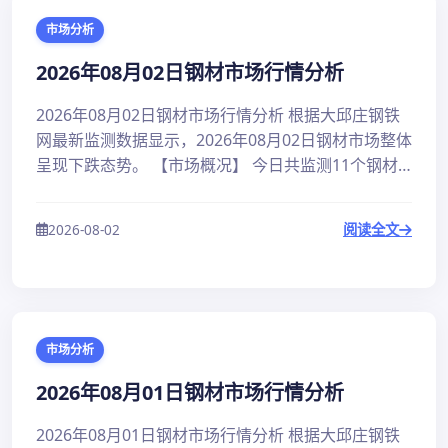
市场分析
2026年08月02日钢材市场行情分析
2026年08月02日钢材市场行情分析 根据大邱庄钢铁
网最新监测数据显示，2026年08月02日钢材市场整体
呈现下跌态势。 【市场概况】 今日共监测11个钢材
品种，其中上涨品种0个，下跌品种2个，持稳品种9
个。市场情绪相对谨慎。 【行情分析】 从整体数据来
2026-08-02
阅读全文
看，当前钢材市场呈现以下特点： ...
市场分析
2026年08月01日钢材市场行情分析
2026年08月01日钢材市场行情分析 根据大邱庄钢铁