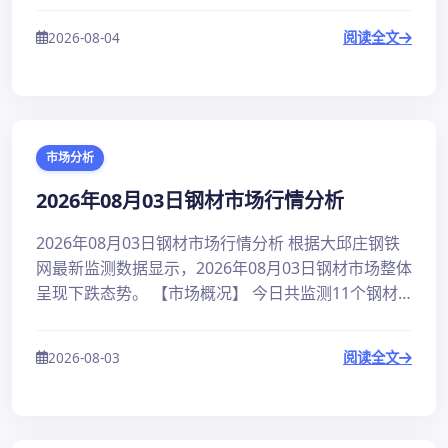
个。市场情绪相对谨慎。 【行情分析】 从整体数据来
2026-08-04
阅读全文
看，当前钢材市场呈现以下特点： ...
市场分析
2026年08月03日钢材市场行情分析
2026年08月03日钢材市场行情分析 根据大邱庄钢铁
网最新监测数据显示，2026年08月03日钢材市场整体
呈现下跌态势。 【市场概况】 今日共监测11个钢材
品种，其中上涨品种0个，下跌品种1个，持稳品种10
个。市场情绪相对谨慎。 【行情分析】 从整体数据来
2026-08-03
阅读全文
看，当前钢材市场呈现以下特点：...