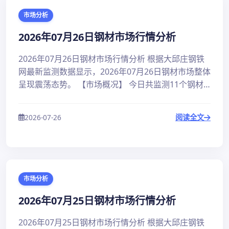
市场分析
2026年07月26日钢材市场行情分析
2026年07月26日钢材市场行情分析 根据大邱庄钢铁
网最新监测数据显示，2026年07月26日钢材市场整体
呈现震荡态势。 【市场概况】 今日共监测11个钢材
品种，其中上涨品种0个，下跌品种0个，持稳品种11
个。市场情绪相对观望。 【行情分析】 从整体数据来
2026-07-26
阅读全文
看，当前钢材市场呈现以下特点：...
市场分析
2026年07月25日钢材市场行情分析
2026年07月25日钢材市场行情分析 根据大邱庄钢铁