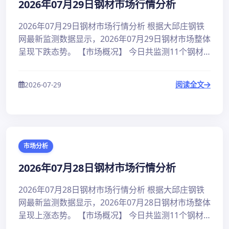
2026年07月29日钢材市场行情分析
2026年07月29日钢材市场行情分析 根据大邱庄钢铁
网最新监测数据显示，2026年07月29日钢材市场整体
呈现下跌态势。 【市场概况】 今日共监测11个钢材
品种，其中上涨品种0个，下跌品种2个，持稳品种9
个。市场情绪相对谨慎。 【行情分析】 从整体数据来
2026-07-29
阅读全文
看，当前钢材市场呈现以下特点： ...
市场分析
2026年07月28日钢材市场行情分析
2026年07月28日钢材市场行情分析 根据大邱庄钢铁
网最新监测数据显示，2026年07月28日钢材市场整体
呈现上涨态势。 【市场概况】 今日共监测11个钢材
品种，其中上涨品种4个，下跌品种1个，持稳品种6